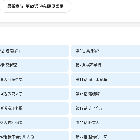
最新章节: 第62话 沙勿略见闻录
2话 进错房间
第3话 莫谦凌？
6话 莫越琛
第7话 祸不单行
10话 守株待兔
第11话 追上那辆车
14话 丢死人了
第15话 落魄啊
18话 我不舒服
第19话 完了完了
22话 你别偷看
第23话 睡美人
26话 我不会说出去的
第27话 整你们一回