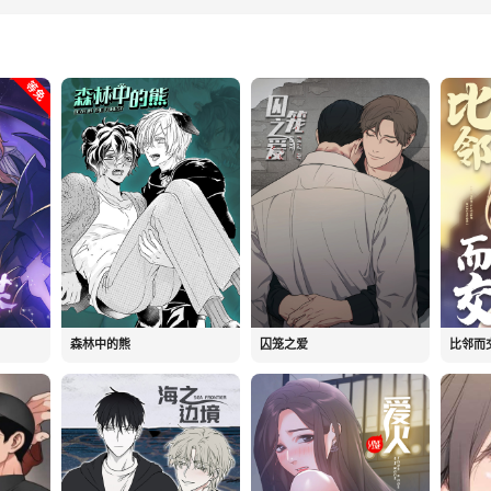
森林中的熊
囚笼之爱
比邻而