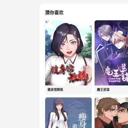
猜你喜欢
健身馆教练
魔王逆谋