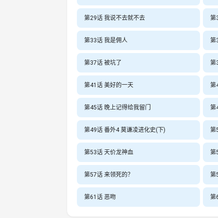
第29话 我说不去就不去
第
第33话 我是佣人
第
第37话 被坑了
第
第41话 美好的一天
第
第45话 晚上记得给我留门
第
第49话 番外4 莫谦凌进化史(下)
第
第53话 天价龙神血
第
第57话 来领死的？
第
第61话 恶吻
第