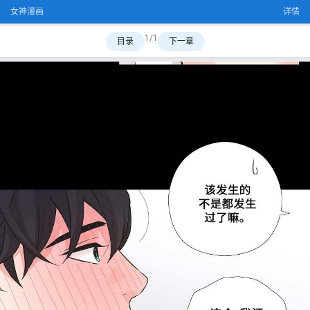
女神漫画
详情
1/1
目录
下一章